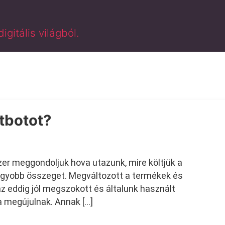
gitális világból.
tbotot?
szer meggondoljuk hova utazunk, mire költjük a
agyobb összeget. Megváltozott a termékek és
z eddig jól megszokott és általunk használt
a megújulnak. Annak […]