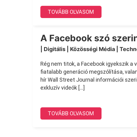
TOVÁBB OLVASOM
A Facebook szó szerin
| Digitális
| Közösségi Média
| Techn
Rég nem titok, a Facebook igyekszik a vi
fiatalabb generáció megszólítása, valam
hír Wall Street Journal információi szer
exkluzív videók […]
TOVÁBB OLVASOM