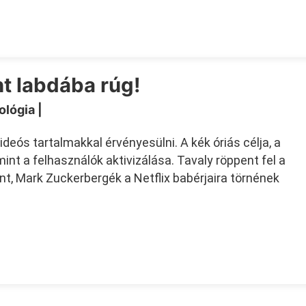
t labdába rúg!
ológia
|
deós tartalmakkal érvényesülni. A kék óriás célja, a
int a felhasználók aktivizálása. Tavaly röppent fel a
int, Mark Zuckerbergék a Netflix babérjaira törnének