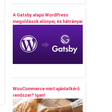
A Gatsby alapú WordPress
megoldások előnyei, és hátrányai
WooCommerce mint ajánlatkérő
rendszer? Igen!